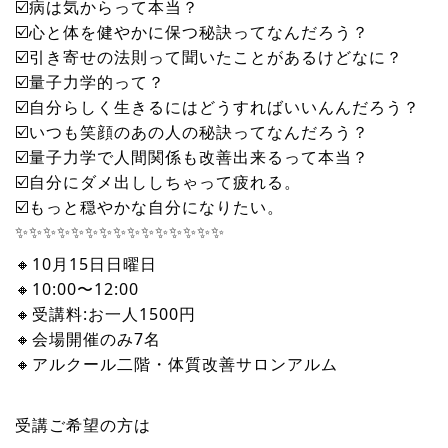
☑️病は気からって本当？
☑️心と体を健やかに保つ秘訣ってなんだろう？
☑️引き寄せの法則って聞いたことがあるけどなに？
☑️量子力学的って？
☑️自分らしく生きるにはどうすればいいんんだろう？
☑️いつも笑顔のあの人の秘訣ってなんだろう？
☑️量子力学で人間関係も改善出来るって本当？
☑️自分にダメ出ししちゃって疲れる。
☑️もっと穏やかな自分になりたい。
✨✨✨✨✨✨✨✨✨✨✨✨✨✨✨
🔸10月15日日曜日
🔸10:00〜12:00
🔸受講料:お一人1500円
🔸会場開催のみ7名
🔸アルクール二階・体質改善サロンアルム
受講ご希望の方は